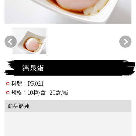
溫泉蛋
料號：PR021
規格：10粒/盒--20盒/箱
商品簡述